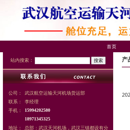
首页
产
站内搜索：
公司：
武汉航空运输天河机场货运部
20
联系：
李经理
手机：
15994202580
18971345325
地址：
总部：武汉天河机场，武汉三镇都设有分