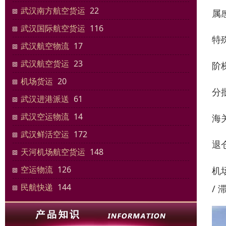
武汉南方航空货运
22
属
武汉国际航空货运
116
特
武汉航空物流
17
武汉航空货运
23
阶梯
机场货运
20
分
武汉进港派送
61
武汉空运物流
14
海关
武汉鲜活空运
172
退仓
天河机场航空货运
148
空运物流
126
机
民航快递
144
/