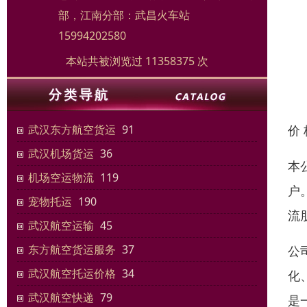
部，江南分部：武昌火车站
15994202580
本站共被浏览过 11358375 次
价
武汉东方航空货运
91
武汉机场货运
36
本
机场空运物流
119
户
宠物托运
190
流
武汉航空运输
45
东方航空货运服务
37
公
武汉航空托运价格
34
化
武汉航空快递
79
是