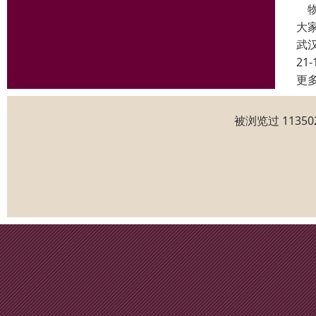
物
大
武
21-
更
被浏览过 1135