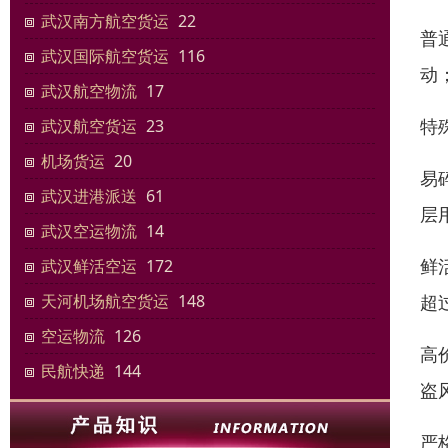
武汉南方航空货运
22
普
武汉国际航空货运
116
动
武汉航空物流
17
特
武汉航空货运
23
机场货运
20
易
武汉进港派送
61
层
武汉空运物流
14
鲜
武汉鲜活空运
172
超
天河机场航空货运
148
空运物流
126
高
民航快递
144
盗
严