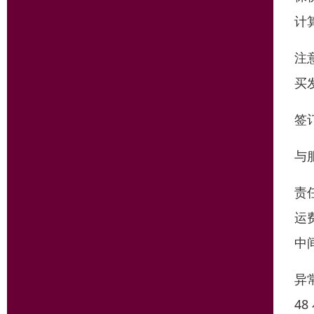
计
注
买
签
与
责
运
中
异
4