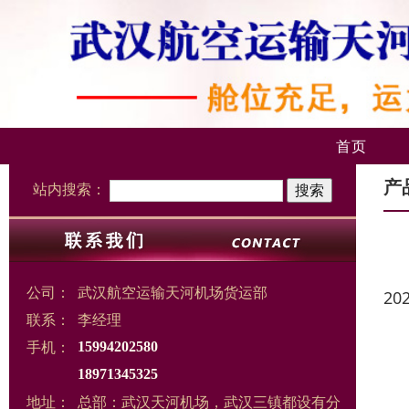
首页
产
站内搜索：
公司：
武汉航空运输天河机场货运部
20
联系：
李经理
手机：
15994202580
18971345325
地址：
总部：武汉天河机场，武汉三镇都设有分