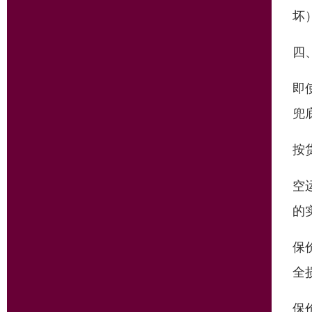
坏
四
即
兜
按
空
的
保
全
保