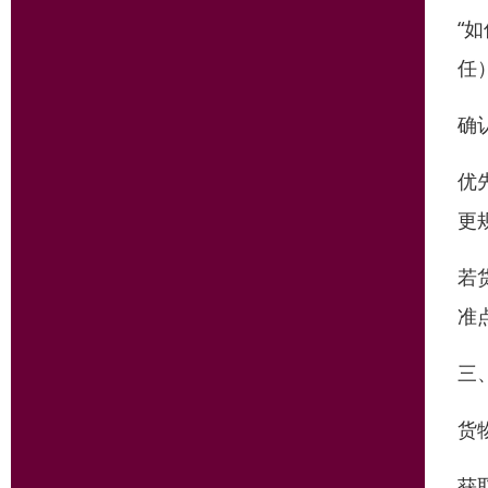
“
任
确
优
更
若
准
三
货
获