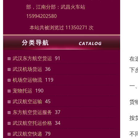
部，江南分部：武昌火车站
15994202580
本站共被浏览过 11350271 次
在
武汉东方航空货运
91
武汉机场货运
36
下
机场空运物流
119
一
宠物托运
190
货
武汉航空运输
45
东方航空货运服务
37
按
武汉航空托运价格
34
不
武汉航空快递
79