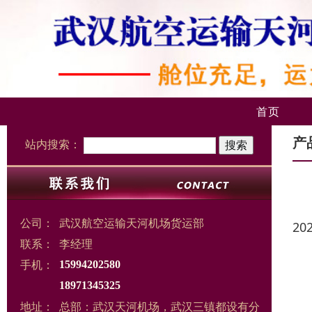
首页
产
站内搜索：
公司：
武汉航空运输天河机场货运部
20
联系：
李经理
手机：
15994202580
18971345325
地址：
总部：武汉天河机场，武汉三镇都设有分