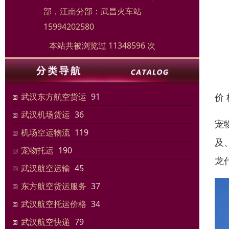
部，江南分部：武昌火车站
15994202580
本站共被浏览过 11348596 次
价
武汉东方航空货运
91
武汉机场货运
36
宠
机场空运物流
119
及
宠物托运
190
龙
武汉航空运输
45
东方航空货运服务
37
武汉航空托运价格
34
武汉航空快递
79