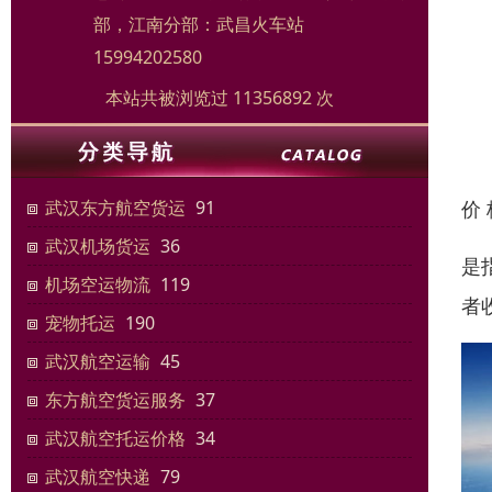
部，江南分部：武昌火车站
15994202580
本站共被浏览过 11356892 次
价
武汉东方航空货运
91
武汉机场货运
36
是
机场空运物流
119
者
宠物托运
190
武汉航空运输
45
东方航空货运服务
37
武汉航空托运价格
34
武汉航空快递
79