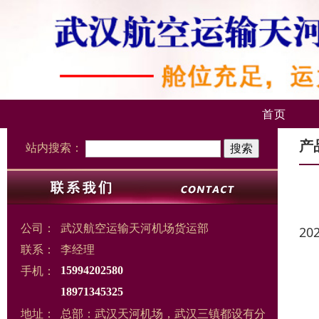
首页
产
站内搜索：
公司：
武汉航空运输天河机场货运部
20
联系：
李经理
手机：
15994202580
18971345325
地址：
总部：武汉天河机场，武汉三镇都设有分