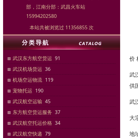
部，江南分部：武昌火车站
15994202580
本站共被浏览过 11356855 次
价
武汉东方航空货运
91
武汉机场货运
36
武
机场空运物流
119
供
宠物托运
190
武
武汉航空运输
45
东方航空货运服务
37
大
武汉航空托运价格
34
地
武汉航空快递
79