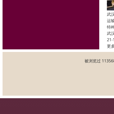
武
运
特
武
21-
更
被浏览过 1135