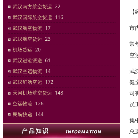
武汉南方航空货运
22
【
武汉国际航空货运
116
市
武汉航空物流
17
武汉航空货运
23
常
机场货运
20
空
武汉进港派送
61
武
武汉空运物流
14
健
武汉鲜活空运
172
司
天河机场航空货运
148
空运物流
126
员
民航快递
144
集
总