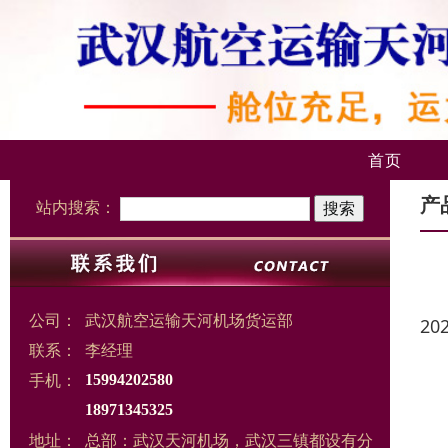
首页
产
站内搜索：
公司：
武汉航空运输天河机场货运部
20
联系：
李经理
手机：
15994202580
18971345325
地址：
总部：武汉天河机场，武汉三镇都设有分